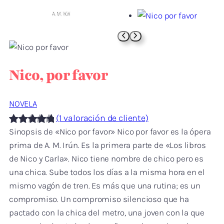
Nico, por favor
NOVELA
(1 valoración de cliente)
Sinopsis de «Nico por favor» Nico por favor es la ópera
Valorado
1
prima de A. M. Irún. Es la primera parte de «Los libros
con
5.00
de Nico y Carla». Nico tiene nombre de chico pero es
de 5 en
una chica. Sube todos los días a la misma hora en el
base a
mismo vagón de tren. Es más que una rutina; es un
valoración
compromiso. Un compromiso silencioso que ha
de un
pactado con la chica del metro, una joven con la que
cliente