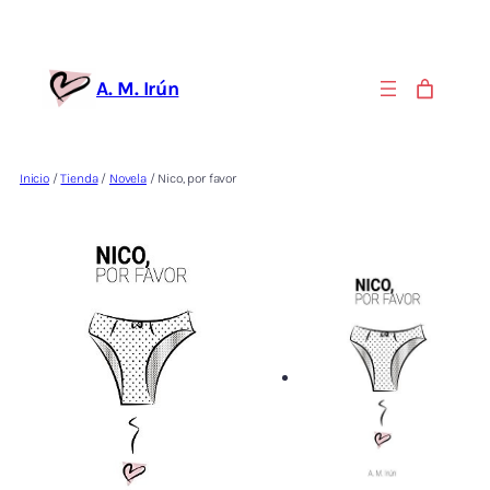
Saltar
al
contenido
A. M. Irún
Inicio
/
Tienda
/
Novela
/ Nico, por favor